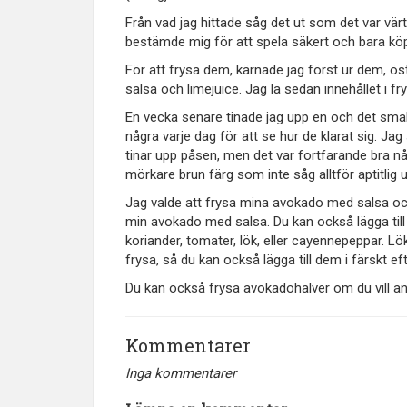
Från vad jag hittade såg det ut som det var vär
bestämde mig för att spela säkert och bara köpa 
För att frysa dem, kärnade jag först ur dem, ös
salsa och limejuice. Jag la sedan innehållet i f
En vecka senare tinade jag upp en och det smak
några varje dag för att se hur de klarat sig. Ja
tinar upp påsen, men det var fortfarande bra nå
mörkare brun färg som inte såg alltför aptitlig u
Jag valde att frysa mina avokado med salsa och
min avokado med salsa. Du kan också lägga till a
koriander, tomater, lök, eller cayennepeppar. Lö
frysa, så du kan också lägga till dem i färskt ef
Du kan också frysa avokadohalver om du vill a
Kommentarer
Inga kommentarer