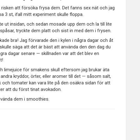
t risken att försöka frysa dem. Det fanns sex nät och jag
3 st, ifall mitt experiment skulle floppa.
te ut insidan, och sedan mosade upp dem och la till lite
ryspåsar, tryckte dem platt och sist in med dem i frysen.
ade bra! Jag förvarade den i kylen i några dagar och åt
g skulle säga att det är bäst att använda den den dag du
gra dagar senare — skillnaden var att det blev en
t!
 limejuice för smakens skull eftersom jag brukar äta
ndra kryddor, örter, eller aromer till det — såsom salt,
k och tomater kan vara lite på den osäkra sidan för att
ter att du först tinat avokadon.
nvända dem i smoothies.