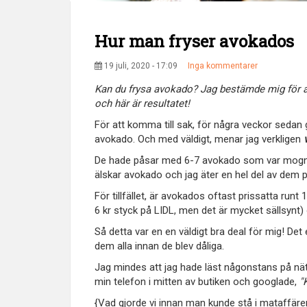
Hur man fryser avokados
19 juli, 2020 - 17:09
Inga kommentarer
Kan du frysa avokado? Jag bestämde mig för at
och här är resultatet!
För att komma till sak, för några veckor sedan gi
avokado. Och med väldigt, menar jag verkligen
De hade påsar med 6-7 avokado som var mogna
älskar avokado och jag äter en hel del av dem på
För tillfället, är avokados oftast prissatta runt
6 kr styck på LIDL, men det är mycket sällsynt)
Så detta var en en väldigt bra deal för mig! Det
dem alla innan de blev dåliga.
Jag mindes att jag hade läst någonstans på nä
min telefon i mitten av butiken och googlade,
"
{Vad gjorde vi innan man kunde stå i mataffären 