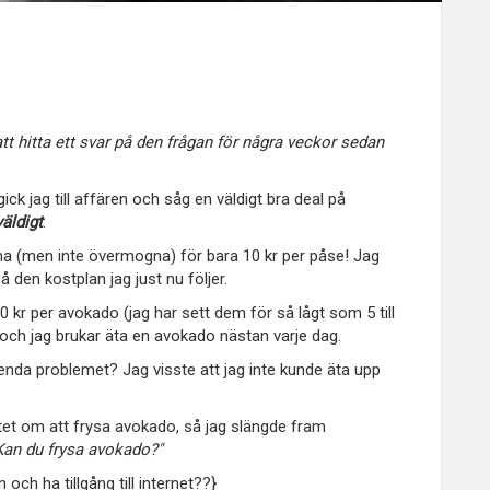
t hitta ett svar på den frågan för några veckor sedan
ck jag till affären och såg en väldigt bra deal på
väldigt
.
 (men inte övermogna) för bara 10 kr per påse! Jag
 den kostplan jag just nu följer.
 10 kr per avokado (jag har sett dem för så lågt som 5 till
 och jag brukar äta en avokado nästan varje dag.
 enda problemet? Jag visste att jag inte kunde äta upp
tet om att frysa avokado, så jag slängde fram
Kan du frysa avokado?"
och ha tillgång till internet??}